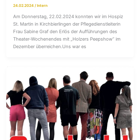
24.02.2024
/
Intern
Am Donnerstag, 22.02.2024 konnten wir im Hospiz
St. Martin in Kirchbierlingen der Pflegedienstleiterin
Frau Sabine Graf den Erlös der Aufführungen des
Theater-Wochenendes mit „Holzers Peepshow“ im
Dezember überreichen.Uns war es