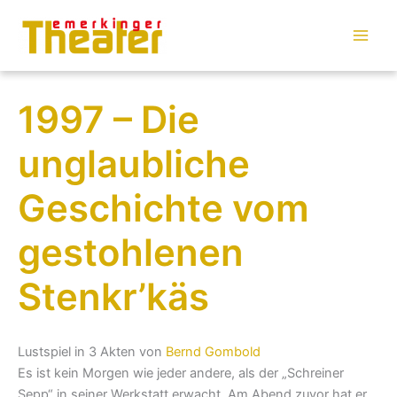
Zum
Inhalt
springen
1997 – Die
unglaubliche
Geschichte vom
gestohlenen
Stenkr’käs
Lustspiel in 3 Akten von
Bernd Gombold
Es ist kein Morgen wie jeder andere, als der „Schreiner
Sepp“ in seiner Werkstatt erwacht. Am Abend zuvor hat er