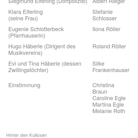
Siegmund Eiferling (Dorfpolizist)
Albert Rieger
Klara Eiferling
Stefanie
(seine Frau)
Schlosser
Eugenie Schlotterbeck
Ilona Röller
(Pfarrhauserin)
Hugo Häberle (Dirigent des
Roland Röller
Musikvereins)
Evi und Tina Häberle (dessen
Silke
Zwillingstöchter)
Frankenhauser
Einstimmung
Christina
Braun
Caroline Egle
Martina Egle
Melanie Roth
Hinter den Kulissen