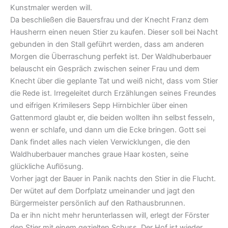
Kunstmaler werden will.
Da beschließen die Bauersfrau und der Knecht Franz dem
Hausherrn einen neuen Stier zu kaufen. Dieser soll bei Nacht
gebunden in den Stall geführt werden, dass am anderen
Morgen die Überraschung perfekt ist. Der Waldhuberbauer
belauscht ein Gespräch zwischen seiner Frau und dem
Knecht über die geplante Tat und weiß nicht, dass vom Stier
die Rede ist. Irregeleitet durch Erzählungen seines Freundes
und eifrigen Krimilesers Sepp Hirnbichler über einen
Gattenmord glaubt er, die beiden wollten ihn selbst fesseln,
wenn er schlafe, und dann um die Ecke bringen. Gott sei
Dank findet alles nach vielen Verwicklungen, die den
Waldhuberbauer manches graue Haar kosten, seine
glückliche Auflösung.
Vorher jagt der Bauer in Panik nachts den Stier in die Flucht.
Der wütet auf dem Dorfplatz umeinander und jagt den
Bürgermeister persönlich auf den Rathausbrunnen.
Da er ihn nicht mehr herunterlassen will, erlegt der Förster
den Stier mit einem gezielten Schuss. Der Hof ist wieder