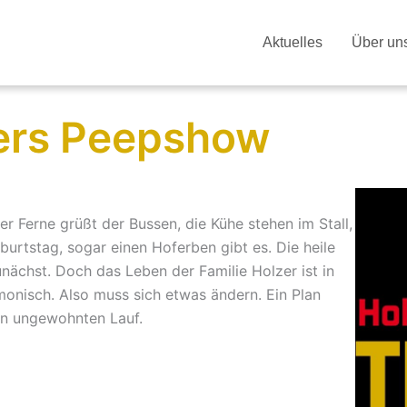
Aktuelles
Über un
ers Peepshow
r Ferne grüßt der Bussen, die Kühe stehen im Stall,
urtstag, sogar einen Hoferben gibt es. Die heile
nächst. Doch das Leben der Familie Holzer ist in
monisch. Also muss sich etwas ändern. Ein Plan
en ungewohnten Lauf.