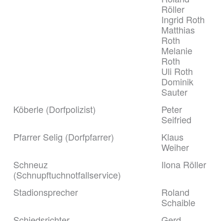
Röller
Ingrid Roth
Matthias
Roth
Melanie
Roth
Uli Roth
Dominik
Sauter
Köberle (Dorfpolizist)
Peter
Seifried
Pfarrer Selig (Dorfpfarrer)
Klaus
Weiher
Schneuz
Ilona Röller
(Schnupftuchnotfallservice)
Stadionsprecher
Roland
Schaible
Schiedsrichter
Gerd