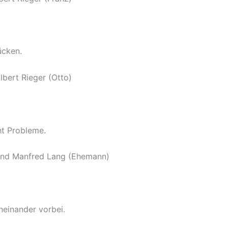
ücken.
Albert Rieger (Otto)
t Probleme.
 und Manfred Lang (Ehemann)
neinander vorbei.