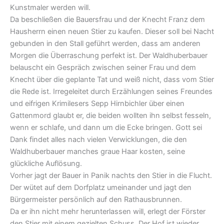
Kunstmaler werden will.
Da beschließen die Bauersfrau und der Knecht Franz dem
Hausherrn einen neuen Stier zu kaufen. Dieser soll bei Nacht
gebunden in den Stall geführt werden, dass am anderen
Morgen die Überraschung perfekt ist. Der Waldhuberbauer
belauscht ein Gespräch zwischen seiner Frau und dem
Knecht über die geplante Tat und weiß nicht, dass vom Stier
die Rede ist. Irregeleitet durch Erzählungen seines Freundes
und eifrigen Krimilesers Sepp Hirnbichler über einen
Gattenmord glaubt er, die beiden wollten ihn selbst fesseln,
wenn er schlafe, und dann um die Ecke bringen. Gott sei
Dank findet alles nach vielen Verwicklungen, die den
Waldhuberbauer manches graue Haar kosten, seine
glückliche Auflösung.
Vorher jagt der Bauer in Panik nachts den Stier in die Flucht.
Der wütet auf dem Dorfplatz umeinander und jagt den
Bürgermeister persönlich auf den Rathausbrunnen.
Da er ihn nicht mehr herunterlassen will, erlegt der Förster
den Stier mit einem gezielten Schuss. Der Hof ist wieder